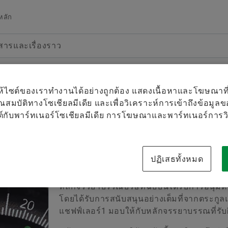
หลัก
สารและเรื่องราว
ภาพโดยรวม
ภาพโดยรวม
ภาพโดยรวม
ผลิตภัณฑ์และโซลูชั่น
อาชีพ
ข่าวสารและเรื่องราว
ภาพโดยรวม
บริษัท
E-Mobility
ค้นหางาน
ข่าว ประชา สัมพันธ์
่วยให้ไซต์ของเราทำงานได้อย่างถูกต้อง แสดงเนื้อหาและโฆษณา
”
คุณสมบัติทางโซเชียลมีเดีย และเพื่อวิเคราะห์การเข้าถึงข้อมูลข
คุณภาพและสิ่งแวดล้อม
Powertrain & Chassis
เส้นทางสู่โอกาสของคุณ
ติดต่อฝ่ายประชาสัมพันธ์
ไม่มีรายการสื่อใน
ต์กับพาร์ทเนอร์โซเชียลมีเดีย การโฆษณาและพาร์ทเนอร์การว
Facebook
รวบรวมสื่อ
ฝ่ายจัดซื้อและการจัดการซัพพลายเออร์
Vehicle Lifetime Solutions
วัฒนธรรม
เรื่องราว
LinkedIn
หมายเหต
การขาย
ปฏิเสธทั้งหมด
Bearings & Industrial Solutions
การพัฒนาของคุณ
ไลบรารีสื่อ
คุณสามารถ
กลุ่ม
เครื่องจักรพิเศษ
สภาพแวดล้อมการทำงานที่เป็นสากล
Social News
หลักจรรยาบรรณบริษัทฉบับนี้ได้รับการอนุม
สินค้า จำน
โดยได้รับการสนับสนุนอย่างเต็มที่จากตระกู
ให้จำหน่า
We pioneer motion
Digital products
ความเป็นอยู่ที่แชฟฟ์เลอร์
Dates & Events
แชฟฟ์เลอร์1 มอบให้กับหลักจรรยาบรรณที่รั