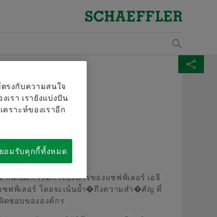
ภาพโดยรวม
ภาพโดยรวม
ภาพโดยรวม
ภาพโดยรวม
ภาพ
ภาพ
ภาพ
Bearings & Industrial Solutions
ไลบรารีสื่อ
Social News
Dates & Events
โซล
การ
การ
ภาพโดยรวม
ภาพโดยรวม
ภาพโดยรวม
ภาพโดยรวม
ภาพ
ภาพ
คุณภาพและสิ่งแวดล้อม
ฝ่ายจัดซื้อและการจัดการซัพพลายเออร์
การขาย
กลุ่ม
โลจิ
Supp
ผลงานผลิตภัณฑ์
สื่อประชาสัมพันธ์
Facebook
Future Mobility Asia 2022
ลม
หลั
การ
แชร์หน้านี้
ตะกร้าสื่อ
ที่ตรงกับความสนใจ
องเรา เรายังแบ่งปัน
ใบรับรองและรางวัล
การสมัครเป็นซัพพลายเออร์
บริษัทคู่ค้าจัดจำหน่าย
จรรยาบรรณทางธุรกิจ
ชุดร
Lega
โซลูชันอุตสาหกรรม
วิดีโอ
ราง
ข้อก
ตัวจ
ตะกร้าสินค้าของคุณ ใช้ปุ่มเพิ่มรายการใหม่
ิเคราะห์ของเราอีก
Twitter
เงื่อนไขเกี่ยวกับสัญญา
บริษัทผู้จำหน่าย
คำแ
Rena
Lifetime Solutions
สิ่งพิมพ์
ระบบ
การใ
XING
ุ
การประสานความร่วมมือแบบดิจิทัล
เงื่อนไขเกี่ยวกับการขายและการจัดส่ง
Tra
ยอมรับคุกกี้ทั้งหมด
สื่อแคตตาล็อกผลิตภัณฑ์
Apps
ไม่
ข้อ
รวบรวมสื่อหลายรายการเพื่อสั่งซื้อครั้งเดียวในตะกร้า
โลจิสติกส์
Tari
X-life
ระบ
ัติจากคณะกรรมการบริหารของแชฟฟ์เลอร์ เอจี
วนการสั่งซื้อสูงสุดสำหรับแต่ละสื่อคือ: 20 ชิ้น ไม่อนุญาต
ลแชฟฟ์เลอร์ โดยจะเน้นย้ำ�ถึงความสำ�คัญ ที่
ยเอกสารที่ผลิตขึ้นมาเพื่อการใช้งานแบบไม่คิดค่าใช้จ่าย
ความยั่งยืน
การฝึกอบรม
วัตถุ
บผิดชอบขององค์กร