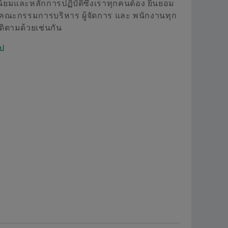
ิยมและหลักการปฏิบัติซึ่งเราทุกคนต้อง ยินยอม
คุณภาพ
การคำนวณและคำแนะนำ
อาก
 คณะกรรมการบริหาร ผู้จัดการ และ พนักงานทุก
สั่งซื้อตอนนี้
ติตามด้วยเช่นกัน
โปรแกรมซัพพลายเออร์ของ
ยาน
๊ป
Supplier information management
Scha